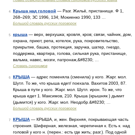
Новый объяснительный словарь синонимов русского языка
Крыша над головой
— Разг. Жильё, пристанище. Ф 1,
4
268–269; ЗС 1996, 134; Мокиенко 1990, 133 …
Большой словарь русских поговорок
крыша
— верх, верхушка; кровля, кров; связи, чайник, дом,
5
охрана, приют, репа, котелок, рука, покровительство,
прикрытие, башка, протекция, заручка, шатер, гнездо,
поддержка, квартира, голова, сильная рука, пристанище,
вальма, навес, мозги, патронаж,&#8230; …
Словарь синонимов
КРЫША
— адрес поменяла (сменила) у кого. Жарг. мол.
6
Шутл. То же, что крыша едет/ поехала. Вахитов 2003, 87.
Крыша в пути у кого. Жарг. мол. Шутл. ирон. То же, что
крыша едет 1. Максимов, 210. Крыша (крышняк ) дымит
(дымится) у кого. Жарг. мол. Неодобр.&#8230; …
Большой словарь русских поговорок
КРЫША
— КРЫША, и, жен. Верхняя, покрывающая часть
7
строения. Шиферная, железная, черепичная к. Есть к. над
головой у кого н. (перен.: есть где жить; разг.). Под одной