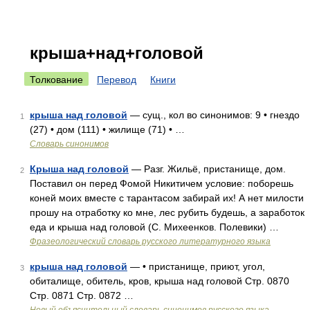
крыша+над+головой
Толкование
Перевод
Книги
крыша над головой
— сущ., кол во синонимов: 9 • гнездо
1
(27) • дом (111) • жилище (71) • …
Словарь синонимов
Крыша над головой
— Разг. Жильё, пристанище, дом.
2
Поставил он перед Фомой Никитичем условие: поборешь
коней моих вместе с тарантасом забирай их! А нет милости
прошу на отработку ко мне, лес рубить будешь, а заработок
еда и крыша над головой (С. Михеенков. Полевики) …
Фразеологический словарь русского литературного языка
крыша над головой
— • пристанище, приют, угол,
3
обиталище, обитель, кров, крыша над головой Стр. 0870
Стр. 0871 Стр. 0872 …