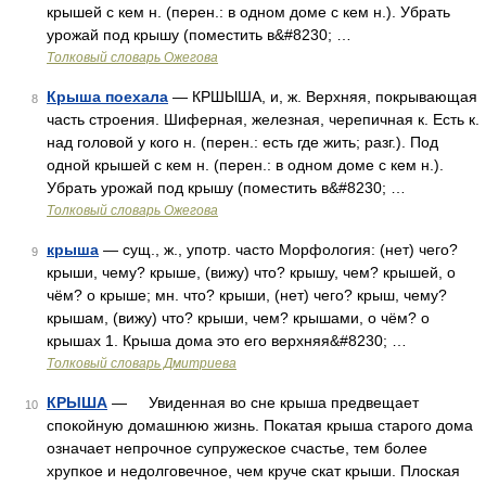
крышей с кем н. (перен.: в одном доме с кем н.). Убрать
урожай под крышу (поместить в&#8230; …
Толковый словарь Ожегова
Крыша поехала
— КРШЫША, и, ж. Верхняя, покрывающая
8
часть строения. Шиферная, железная, черепичная к. Есть к.
над головой у кого н. (перен.: есть где жить; разг.). Под
одной крышей с кем н. (перен.: в одном доме с кем н.).
Убрать урожай под крышу (поместить в&#8230; …
Толковый словарь Ожегова
крыша
— сущ., ж., употр. часто Морфология: (нет) чего?
9
крыши, чему? крыше, (вижу) что? крышу, чем? крышей, о
чём? о крыше; мн. что? крыши, (нет) чего? крыш, чему?
крышам, (вижу) что? крыши, чем? крышами, о чём? о
крышах 1. Крыша дома это его верхняя&#8230; …
Толковый словарь Дмитриева
КРЫША
— Увиденная во сне крыша предвещает
10
спокойную домашнюю жизнь. Покатая крыша старого дома
означает непрочное супружеское счастье, тем более
хрупкое и недолговечное, чем круче скат крыши. Плоская