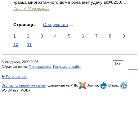
крыша многоэтажного дома означает удачу в&#8230; …
Сонник Мельникова
Страницы
Следующая
→
1
2
3
4
5
6
7
8
9
10
11
© Академик, 2000-2026
18+
Обратная связь:
Техподдержка
,
Реклама на сайте
👣 Путешествия
Экспорт словарей на сайты
, сделанные на PHP,
Joomla,
Drupal,
WordPress, MODx.